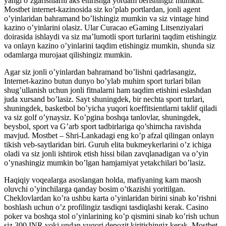
yangi o’zgarishlarni aks ettirishga yordam berishingiz mumkin.
Mostbet internet-kazinosida siz ko’plab portlardan, jonli agent
o’yinlaridan bahramand bo’lishingiz mumkin va siz vintage hind
kazino o’yinlarini olasiz. Ular Curacao eGaming Litsenziyalari
doirasida ishlaydi va siz ma’lumotli sport turlarini taqdim etishingiz
va onlayn kazino o’yinlarini taqdim etishingiz mumkin, shunda siz
odamlarga murojaat qilishingiz mumkin.
Agar siz jonli o’yinlardan bahramand bo’lishni qadrlasangiz,
Internet-kazino butun dunyo bo’ylab muhim sport turlari bilan
shug’ullanish uchun jonli fitnalarni ham taqdim etishini eslashdan
juda xursand bo’lasiz. Sayt shuningdek, bir nechta sport turlari,
shuningdek, basketbol bo’yicha yuqori koeffitsientlarni taklif qiladi
va siz golf o’ynaysiz. Ko’pgina boshqa tanlovlar, shuningdek,
beysbol, sport va G’arb sport tadbirlariga qo’shimcha ravishda
mavjud. Mostbet – Shri-Lankadagi eng ko’p afzal qilingan onlayn
tikish veb-saytlaridan biri. Guruh elita bukmeykerlarini o’z ichiga
oladi va siz jonli ishtirok etish hissi bilan zavqlanadigan va o’yin
o’ynashingiz mumkin bo’lgan hamjamiyat yetakchilari bo’lasiz.
Haqiqiy voqealarga asoslangan holda, mafiyaning kam maosh
oluvchi o’yinchilarga qanday bosim o’tkazishi yoritilgan.
Cheklovlardan ko’ra ushbu karta o’yinlaridan birini sinab ko’rishni
boshlash uchun o’z profilingiz tasdiqni tasdiqlashi kerak. Casino
poker va boshqa stol o’yinlarining ko’p qismini sinab ko’rish uchun
siz 300 INR yoki undan yuqori depozit kiritishingiz kerak. Mostbet