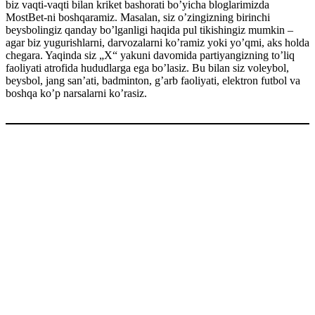
biz vaqti-vaqti bilan kriket bashorati bo’yicha bloglarimizda
MostBet-ni boshqaramiz. Masalan, siz o’zingizning birinchi
beysbolingiz qanday bo’lganligi haqida pul tikishingiz mumkin –
agar biz yugurishlarni, darvozalarni ko’ramiz yoki yo’qmi, aks holda
chegara. Yaqinda siz „X“ yakuni davomida partiyangizning to’liq
faoliyati atrofida hududlarga ega bo’lasiz. Bu bilan siz voleybol,
beysbol, jang san’ati, badminton, g’arb faoliyati, elektron futbol va
boshqa ko’p narsalarni ko’rasiz.