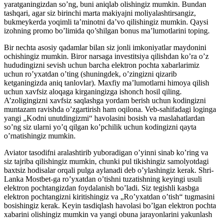
yaratganingizdan so’ng, buni aniqlab olishingiz mumkin. Bundan
tashqari, agar siz birinchi marta makiyajni moliyalashtirsangiz,
bukmeykerda yoqimli ta’minotni da’vo qilishingiz mumkin. Qaysi
izohning promo bo’limida qo’shilgan bonus ma’lumotlarini toping.
Bir nechta asosiy qadamlar bilan siz jonli imkoniyatlar maydonini
ochishingiz mumkin. Biror narsaga investitsiya qilishdan ko’ra o’z
hududingizni sevish uchun barcha elektron pochta xabarlarimiz
uchun ro’yxatdan o’ting (shuningdek, o’zingizni qizarib
ketganingizda aniq tanlovlar). Maxfiy ma’lumotlarni himoya qilish
uchun xavfsiz aloqaga kirganingizga ishonch hosil qiling.
A’zoligingizni xavfsiz saqlashga yordam berish uchun kodingizni
muntazam ravishda o’zgartirish ham oqilona. Veb-sahifadagi loginga
yangi „Kodni unutdingizmi“ havolasini bosish va maslahatlardan
so’ng siz ularni yo’q qilgan ko’pchilik uchun kodingizni qayta
o’rnatishingiz mumkin.
Aviator tasodifni aralashtirib yuboradigan o’yinni sinab ko’ring va
siz tajriba qilishingiz mumkin, chunki pul tikishingiz samolyotdagi
baxtsiz hodisalar orqali pulga aylanadi deb o’ylashingiz kerak. Shri-
Lanka Mostbet-ga ro’yxatdan o’tishni tuzatishning keyingi usuli
elektron pochtangizdan foydalanish bo’ladi. Siz tegishli kasbga
elektron pochtangizni kiritishingiz va „Ro’yxatdan o’tish“ tugmasini
bosishingiz kerak. Keyin tasdiqlash havolasi bo’lgan elektron pochta
xabarini olishingiz mumkin va yangi obuna jarayonlarini yakunlash