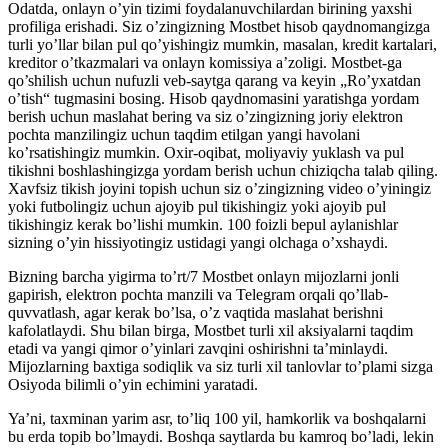
Odatda, onlayn o’yin tizimi foydalanuvchilardan birining yaxshi
profiliga erishadi. Siz o’zingizning Mostbet hisob qaydnomangizga
turli yo’llar bilan pul qo’yishingiz mumkin, masalan, kredit kartalari,
kreditor o’tkazmalari va onlayn komissiya a’zoligi. Mostbet-ga
qo’shilish uchun nufuzli veb-saytga qarang va keyin „Ro’yxatdan
o’tish“ tugmasini bosing. Hisob qaydnomasini yaratishga yordam
berish uchun maslahat bering va siz o’zingizning joriy elektron
pochta manzilingiz uchun taqdim etilgan yangi havolani
ko’rsatishingiz mumkin. Oxir-oqibat, moliyaviy yuklash va pul
tikishni boshlashingizga yordam berish uchun chiziqcha talab qiling.
Xavfsiz tikish joyini topish uchun siz o’zingizning video o’yiningiz
yoki futbolingiz uchun ajoyib pul tikishingiz yoki ajoyib pul
tikishingiz kerak bo’lishi mumkin. 100 foizli bepul aylanishlar
sizning o’yin hissiyotingiz ustidagi yangi olchaga o’xshaydi.
Bizning barcha yigirma to’rt/7 Mostbet onlayn mijozlarni jonli
gapirish, elektron pochta manzili va Telegram orqali qo’llab-
quvvatlash, agar kerak bo’lsa, o’z vaqtida maslahat berishni
kafolatlaydi. Shu bilan birga, Mostbet turli xil aksiyalarni taqdim
etadi va yangi qimor o’yinlari zavqini oshirishni ta’minlaydi.
Mijozlarning baxtiga sodiqlik va siz turli xil tanlovlar to’plami sizga
Osiyoda bilimli o’yin echimini yaratadi.
Ya’ni, taxminan yarim asr, to’liq 100 yil, hamkorlik va boshqalarni
bu erda topib bo’lmaydi. Boshqa saytlarda bu kamroq bo’ladi, lekin