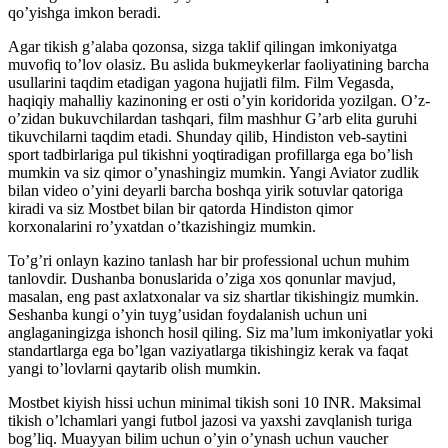
qo’yishga imkon beradi.
Agar tikish g’alaba qozonsa, sizga taklif qilingan imkoniyatga
muvofiq to’lov olasiz. Bu aslida bukmeykerlar faoliyatining barcha
usullarini taqdim etadigan yagona hujjatli film. Film Vegasda,
haqiqiy mahalliy kazinoning er osti o’yin koridorida yozilgan. O’z-
o’zidan bukuvchilardan tashqari, film mashhur G’arb elita guruhi
tikuvchilarni taqdim etadi. Shunday qilib, Hindiston veb-saytini
sport tadbirlariga pul tikishni yoqtiradigan profillarga ega bo’lish
mumkin va siz qimor o’ynashingiz mumkin. Yangi Aviator zudlik
bilan video o’yini deyarli barcha boshqa yirik sotuvlar qatoriga
kiradi va siz Mostbet bilan bir qatorda Hindiston qimor
korxonalarini ro’yxatdan o’tkazishingiz mumkin.
To’g’ri onlayn kazino tanlash har bir professional uchun muhim
tanlovdir. Dushanba bonuslarida o’ziga xos qonunlar mavjud,
masalan, eng past axlatxonalar va siz shartlar tikishingiz mumkin.
Seshanba kungi o’yin tuyg’usidan foydalanish uchun uni
anglaganingizga ishonch hosil qiling. Siz ma’lum imkoniyatlar yoki
standartlarga ega bo’lgan vaziyatlarga tikishingiz kerak va faqat
yangi to’lovlarni qaytarib olish mumkin.
Mostbet kiyish hissi uchun minimal tikish soni 10 INR. Maksimal
tikish o’lchamlari yangi futbol jazosi va yaxshi zavqlanish turiga
bog’liq. Muayyan bilim uchun o’yin o’ynash uchun vaucher