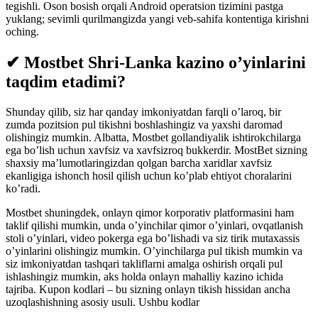
tegishli. Oson bosish orqali Android operatsion tizimini pastga
yuklang; sevimli qurilmangizda yangi veb-sahifa kontentiga kirishni
oching.
✔ Mostbet Shri-Lanka kazino o’yinlarini
taqdim etadimi?
Shunday qilib, siz har qanday imkoniyatdan farqli o’laroq, bir
zumda pozitsion pul tikishni boshlashingiz va yaxshi daromad
olishingiz mumkin. Albatta, Mostbet gollandiyalik ishtirokchilarga
ega bo’lish uchun xavfsiz va xavfsizroq bukkerdir. MostBet sizning
shaxsiy ma’lumotlaringizdan qolgan barcha xaridlar xavfsiz
ekanligiga ishonch hosil qilish uchun ko’plab ehtiyot choralarini
ko’radi.
Mostbet shuningdek, onlayn qimor korporativ platformasini ham
taklif qilishi mumkin, unda o’yinchilar qimor o’yinlari, ovqatlanish
stoli o’yinlari, video pokerga ega bo’lishadi va siz tirik mutaxassis
o’yinlarini olishingiz mumkin. O’yinchilarga pul tikish mumkin va
siz imkoniyatdan tashqari takliflarni amalga oshirish orqali pul
ishlashingiz mumkin, aks holda onlayn mahalliy kazino ichida
tajriba. Kupon kodlari – bu sizning onlayn tikish hissidan ancha
uzoqlashishning asosiy usuli. Ushbu kodlar