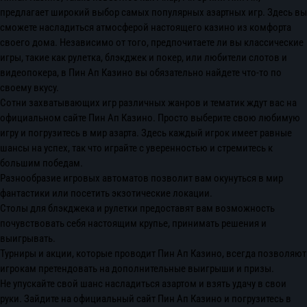
предлагает широкий выбор самых популярных азартных игр. Здесь вы
сможете насладиться атмосферой настоящего казино из комфорта
своего дома. Независимо от того, предпочитаете ли вы классические
игры, такие как рулетка, блэкджек и покер, или любители слотов и
видеопокера, в Пин Ап Казино вы обязательно найдете что-то по
своему вкусу.
Сотни захватывающих игр различных жанров и тематик ждут вас на
официальном сайте Пин Ап Казино. Просто выберите свою любимую
игру и погрузитесь в мир азарта. Здесь каждый игрок имеет равные
шансы на успех, так что играйте с уверенностью и стремитесь к
большим победам.
Разнообразие игровых автоматов позволит вам окунуться в мир
фантастики или посетить экзотические локации.
Столы для блэкджека и рулетки предоставят вам возможность
почувствовать себя настоящим крупье, принимать решения и
выигрывать.
Турниры и акции, которые проводит Пин Ап Казино, всегда позволяют
игрокам претендовать на дополнительные выигрыши и призы.
Не упускайте свой шанс насладиться азартом и взять удачу в свои
руки. Зайдите на официальный сайт Пин Ап Казино и погрузитесь в