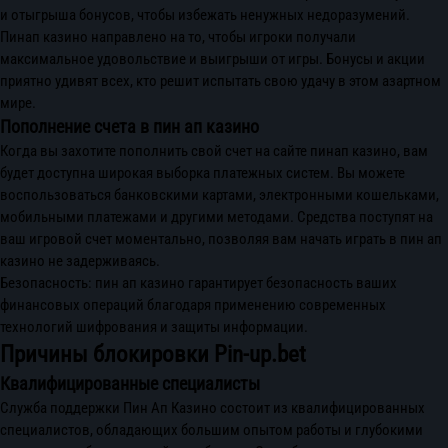
и отыгрыша бонусов, чтобы избежать ненужных недоразумений.
Пинап казино направлено на то, чтобы игроки получали
максимальное удовольствие и выигрыши от игры. Бонусы и акции
приятно удивят всех, кто решит испытать свою удачу в этом азартном
мире.
Пополнение счета в пин ап казино
Когда вы захотите пополнить свой счет на сайте пинап казино, вам
будет доступна широкая выборка платежных систем. Вы можете
воспользоваться банковскими картами, электронными кошельками,
мобильными платежами и другими методами. Средства поступят на
ваш игровой счет моментально, позволяя вам начать играть в пин ап
казино не задерживаясь.
Безопасность: пин ап казино гарантирует безопасность ваших
финансовых операций благодаря применению современных
технологий шифрования и защиты информации.
Причины блокировки Pin-up.bet
Квалифицированные специалисты
Служба поддержки Пин Ап Казино состоит из квалифицированных
специалистов, обладающих большим опытом работы и глубокими