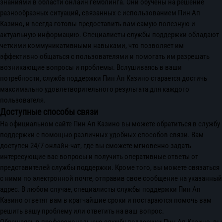
знаниями в области онлайн гемблинга. Они обучены на решение
разнообразных ситуаций, связанных с использованием Пин Ап
Казино, и всегда готовы предоставить вам самую полезную и
актуальную информацию. Специалисты службы поддержки обладают
четкими коммуникативными навыками, что позволяет им
эффективно общаться с пользователями и помогать им разрешать
возникающие вопросы и проблемы. Вслушиваясь в ваши
потребности, служба поддержки Пин Ап Казино старается достичь
максимально удовлетворительного результата для каждого
пользователя.
Доступные способы связи
На официальном сайте Пин Ап Казино вы можете обратиться в службу
поддержки с помощью различных удобных способов связи. Вам
доступен 24/7 онлайн-чат, где вы сможете мгновенно задать
интересующие вас вопросы и получить оперативные ответы от
представителей службы поддержки. Кроме того, вы можете связаться
с ними по электронной почте, отправив свое сообщение на указанный
адрес. В любом случае, специалисты службы поддержки Пин Ап
Казино ответят вам в кратчайшие сроки и постараются помочь вам
решить вашу проблему или ответить на ваш вопрос.