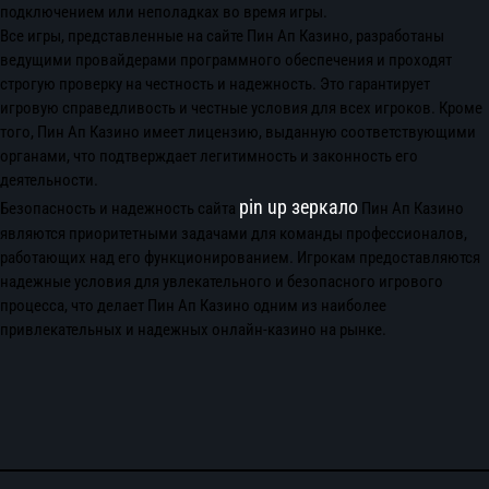
подключением или неполадках во время игры.
Все игры, представленные на сайте Пин Ап Казино, разработаны
ведущими провайдерами программного обеспечения и проходят
строгую проверку на честность и надежность. Это гарантирует
игровую справедливость и честные условия для всех игроков. Кроме
того, Пин Ап Казино имеет лицензию, выданную соответствующими
органами, что подтверждает легитимность и законность его
деятельности.
pin up зеркало
Безопасность и надежность сайта
Пин Ап Казино
являются приоритетными задачами для команды профессионалов,
работающих над его функционированием. Игрокам предоставляются
надежные условия для увлекательного и безопасного игрового
процесса, что делает Пин Ап Казино одним из наиболее
привлекательных и надежных онлайн-казино на рынке.