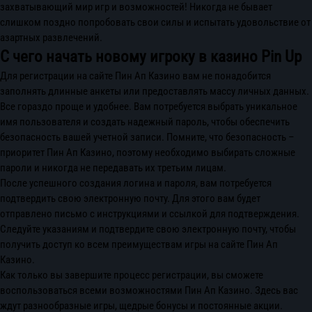
захватывающий мир игр и возможностей! Никогда не бывает
слишком поздно попробовать свои силы и испытать удовольствие от
азартных развлечений.
С чего начать новому игроку в казино Pin Up
Для регистрации на сайте Пин Ап Казино вам не понадобится
заполнять длинные анкеты или предоставлять массу личных данных.
Все гораздо проще и удобнее. Вам потребуется выбрать уникальное
имя пользователя и создать надежный пароль, чтобы обеспечить
безопасность вашей учетной записи. Помните, что безопасность –
приоритет Пин Ап Казино, поэтому необходимо выбирать сложные
пароли и никогда не передавать их третьим лицам.
После успешного создания логина и пароля, вам потребуется
подтвердить свою электронную почту. Для этого вам будет
отправлено письмо с инструкциями и ссылкой для подтверждения.
Следуйте указаниям и подтвердите свою электронную почту, чтобы
получить доступ ко всем преимуществам игры на сайте Пин Ап
Казино.
Как только вы завершите процесс регистрации, вы сможете
воспользоваться всеми возможностями Пин Ап Казино. Здесь вас
ждут разнообразные игры, щедрые бонусы и постоянные акции.