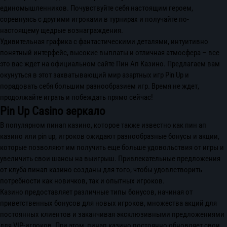
единомышленников. Почувствуйте себя настоящим героем,
соревнуясь с другими игроками в турнирах и получайте по-
настоящему щедрые вознаграждения.
Удивительная графика с фантастическими деталями, интуитивно
понятный интерфейс, высокие выплаты и отличная атмосфера – все
это вас ждет на официальном сайте Пин Ап Казино. Предлагаем вам
окунуться в этот захватывающий мир азартных игр Pin Up и
порадовать себя большим разнообразием игр. Время не ждет,
продолжайте играть и побеждать прямо сейчас!
Pin Up Casino зеркало
В популярном пинап казино, которое также известно как пин ап
казино или pin up, игроков ожидают разнообразные бонусы и акции,
которые позволяют им получить еще больше удовольствия от игры и
увеличить свои шансы на выигрыш. Привлекательные предложения
от клуба пинап казино созданы для того, чтобы удовлетворить
потребности как новичков, так и опытных игроков.
Казино предоставляет различные типы бонусов, начиная от
приветственных бонусов для новых игроков, множества акций для
постоянных клиентов и заканчивая эксклюзивными предложениями
для VIP-игроков. При этом, пинап казино постоянно обновляет свои