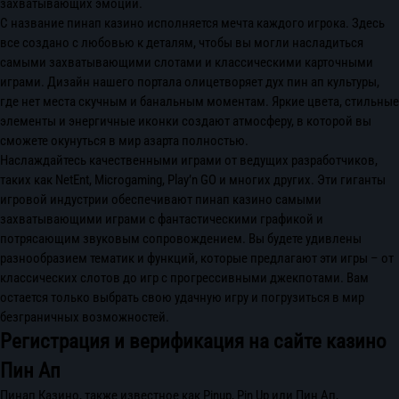
захватывающих эмоций.
С название пинап казино исполняется мечта каждого игрока. Здесь
все создано с любовью к деталям, чтобы вы могли насладиться
самыми захватывающими слотами и классическими карточными
играми. Дизайн нашего портала олицетворяет дух пин ап культуры,
где нет места скучным и банальным моментам. Яркие цвета, стильные
элементы и энергичные иконки создают атмосферу, в которой вы
сможете окунуться в мир азарта полностью.
Наслаждайтесь качественными играми от ведущих разработчиков,
таких как NetEnt, Microgaming, Play’n GO и многих других. Эти гиганты
игровой индустрии обеспечивают пинап казино самыми
захватывающими играми с фантастическими графикой и
потрясающим звуковым сопровождением. Вы будете удивлены
разнообразием тематик и функций, которые предлагают эти игры – от
классических слотов до игр с прогрессивными джекпотами. Вам
остается только выбрать свою удачную игру и погрузиться в мир
безграничных возможностей.
Регистрация и верификация на сайте казино
Пин Ап
Пинап Казино, также известное как Pinup, Pin Up или Пин Ап,